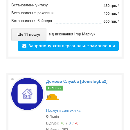
Встановленн унітазу
450 грн.
/
Встановлення раковини
400 грн.
/
Встановлення бойлера
600 грн.
/
Ще 11 послуг
від виконавця
Ігор Марчук
Запропонувати персональне замовлення
Домова Служба [domslugba2]
Вільний
10
Послуги сантехніка
Львів
Відгуки:
+0
/
0
/
-0
Рейтинг:
102