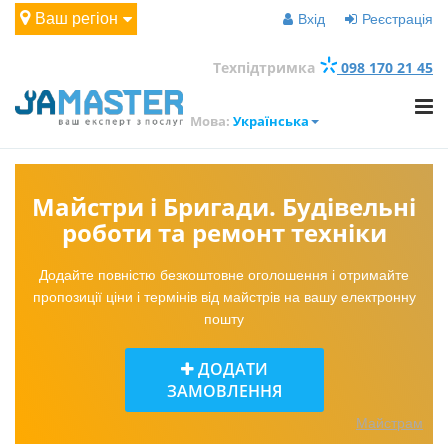
Ваш регіон
Вхід
Реєстрація
Техпідтримка
098 170 21 45
Мова:
Українська
Майстри і Бригади. Будівельні
роботи та ремонт техніки
Додайте повністю безкоштовне оголошення і отримайте
пропозиції ціни і термінів від майстрів на вашу електронну
пошту
ДОДАТИ
ЗАМОВЛЕННЯ
Майстрам