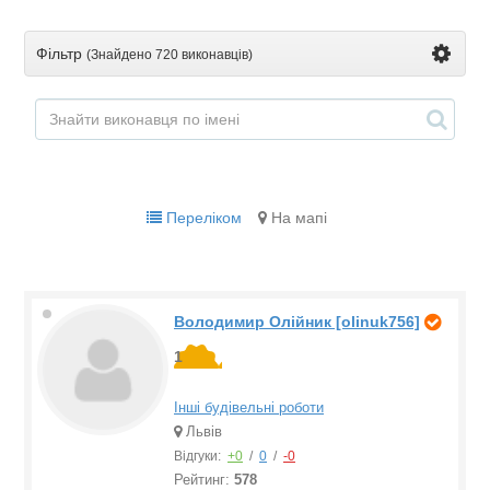
Фільтр
(Знайдено
720 виконавців
)
Переліком
На мапі
Володимир Олійник [olinuk756]
1
Інші будівельні роботи
Львів
Відгуки:
+0
/
0
/
-0
Рейтинг:
578