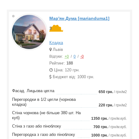
Мар'ян Дума [marianduma1]
3
Кладка
Львів
Відгуки:
+0
/
0
/
-0
Рейтинг:
188
Ціна: 120 грн.
Бюджет від: 1000 грн.
Фасад. Лицьова цегла
650 грн.
/ грн/м2
Перегородки в 1/2 цегли (чорнова
кладка)
220 грн.
/ грн/м2
Стіна чорнова (не більше 380 шт. На
куб)
1350 грн.
/ грн/м.куб.
Стіна з газо або піноблоку
700 грн.
/ грн/м.куб.
Перегородка з газо або піноблоку
1000 грн.
/ грн/м.куб.