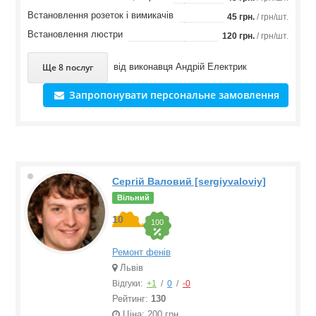
Встановлення розеток і вимикачів
45 грн.
/ грн/шт.
Встановлення люстри
120 грн.
/ грн/шт.
Ще 8 послуг
від виконавця
Андрій Електрик
Запропонувати персональне замовлення
Сергій Валовий [sergiyvaloviy]
Вільний
10
100
Ремонт фенів
Львів
Відгуки:
+1
/
0
/
-0
Рейтинг:
130
Ціна: 200 грн.