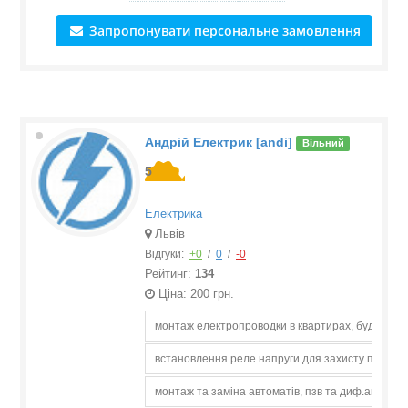
Запропонувати персональне замовлення
Андрій Електрик [andi]
Вільний
5
Електрика
Львів
Відгуки:
+0
/
0
/
-0
Рейтинг:
134
Ціна: 200 грн.
монтаж електропроводки в квартирах, будинках,
встановлення реле напруги для захисту побутов
монтаж та заміна автоматів, пзв та диф.автоматі