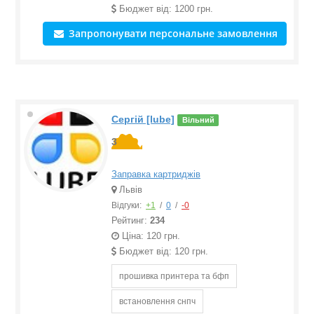
Бюджет від: 1200 грн.
Запропонувати персональне замовлення
Сергій [lube]
Вільний
3
Заправка картриджів
Львів
Відгуки:
+1
/
0
/
-0
Рейтинг:
234
Ціна: 120 грн.
Бюджет від: 120 грн.
прошивка принтера та бфп
встановлення снпч