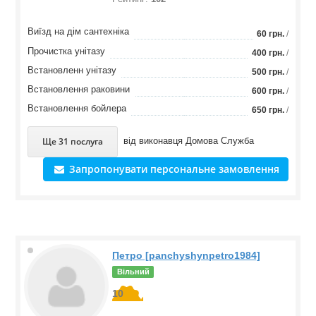
Виїзд на дім сантехніка
60 грн.
/
Прочистка унітазу
400 грн.
/
Встановленн унітазу
500 грн.
/
Встановлення раковини
600 грн.
/
Встановлення бойлера
650 грн.
/
Ще 31 послуга
від виконавця
Домова Служба
Запропонувати персональне замовлення
Петро [panchyshynpetro1984]
Вільний
10