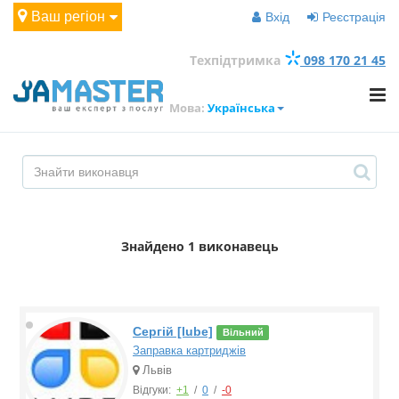
Ваш регіон
Вхід
Реєстрація
Техпідтримка
098 170 21 45
Мова:
Українська
Знайдено
1 виконавець
Сергій [lube]
Вільний
Заправка картриджів
Львів
Відгуки:
+1
/
0
/
-0