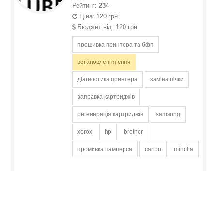
Рейтинг:
234
Ціна: 120 грн.
Бюджет від: 120 грн.
прошивка принтера та бфп
встановлення снпч
діагностика принтера
заміна пічки
заправка картриджів
регенерація картриджів
samsung
xerox
hp
brother
промивка памперса
canon
minolta