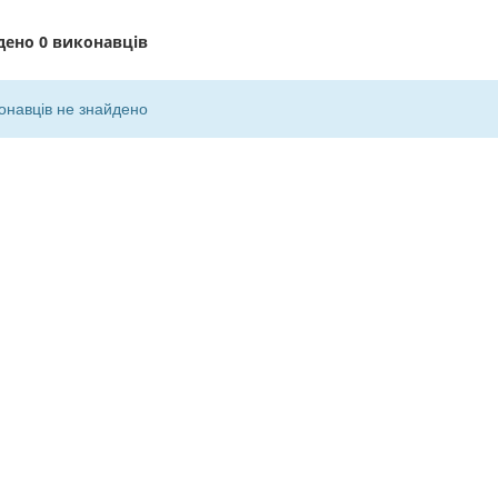
дено
0 виконавців
онавців не знайдено