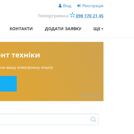
Вхід
Реєстрація
Техпідтримка
098 170 21 45
КОНТАКТИ
ДОДАТИ ЗАЯВКУ
ЩЕ
онт техніки
в на вашу електронну пошту
Майстрам