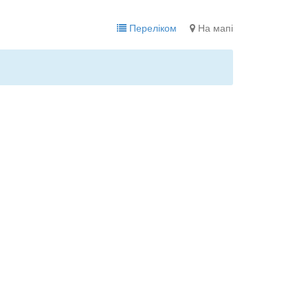
Переліком
На мапі