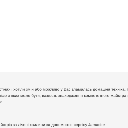
стінах і хотіли змін або можливо у Вас зламалась домашня техніка,
ією з яких може бути, важкість знаходження компететного майстра я
с.
стрів за лічені хвилини за допомогою сервісу Jamaster.