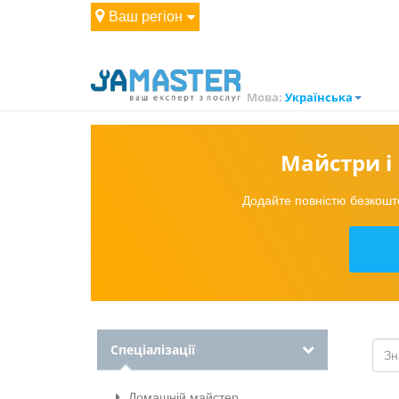
Ваш регіон
Мова:
Українська
Майстри і 
Додайте повністю безкошто
Спеціалізації
Домашній майстер