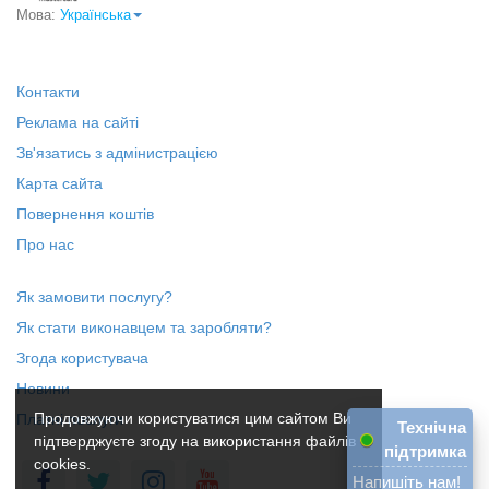
Мова:
Українська
Контакти
Реклама на сайті
Зв'язатись з адмінистрацією
Карта сайта
Повернення коштів
Про нас
Як замовити послугу?
Як стати виконавцем та заробляти?
Згода користувача
Новини
Продовжуючи користуватися цим сайтом Ви
Платні послуги
Технічна
підтверджуєте згоду на використання файлів
підтримка
cookies.
Напишіть нам!