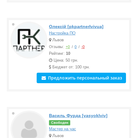
Олексій [pkpartnerlvivua]
Настройка ПО
Львов
Отзывы:
+0
/
0
/
-0
Рейтинг:
10
Цена: 50 грн.
Бюджет от: 100 грн.
Предложить персональный заказ
Василь Фурда [vasyoklviv]
Свободен
Мастер на час
Львов