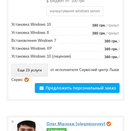
Бюджет от: 100 грн.
налаштування windows server
Установка Windows 10
380 грн.
/ грн/шт.
Установка Windows 8
380 грн.
/ грн/шт.
Встановлення Windows 7
380 грн.
/
Установка Windows XP
380 грн.
/
Установка Windows 10 (лицензия)
380 грн.
/
Еще 23 услуги
от исполнителя
Сервісний центр Львів
Сервіс
Предложить персональный заказ
Олег Мірзоєв [olegmirzoyev]
Свободен