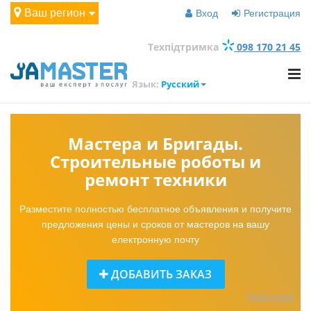
Ваш регион
Вход
Регистрация
Техпідтримка
098 170 21 45
Язык:
Русский
Мастера и Бригады.
Строительные роботы и
ремонт техники
Разместите полностью бесплатное объявления и получите
предложения цены и сроков от мастеров на вашу
електронную почту
ДОБАВИТЬ ЗАКАЗ
Майстрам