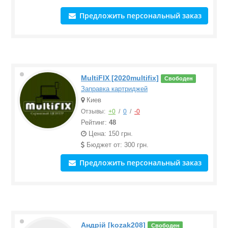
Предложить персональный заказ
MultiFIX [2020multifix]
Свободен
Заправка картриджей
Киев
Отзывы:
+0
/
0
/
-0
Рейтинг:
48
Цена: 150 грн.
Бюджет от: 300 грн.
Предложить персональный заказ
Андрій [kozak208]
Свободен