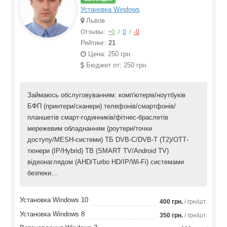
Установка Windows
Львов
Отзывы:
+0
/
0
/
-0
Рейтинг:
21
Цена: 250 грн.
Бюджет от: 250 грн.
Займаюсь обслуговуванням: комп'ютерів/ноутбуків
БФП (принтери/сканери) телефонів/смартфонів/
планшетів смарт-годинників/фітнес-браслетів
мережевим обладнанням (роутери/точки
доступу/MESH-системи) ТБ DVB-C/DVB-T (T2)/ОТТ-
тюнери (IP/Hybrid) ТВ (SMART TV/Android TV)
відеонаглядом (AHD/Turbo HD/IP/Wi-Fi) системами
безпеки...
Установка Windows 10
400 грн.
/ грн/шт.
Установка Windows 8
350 грн.
/ грн/шт.