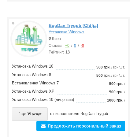
BogDan Trygub [Cfdfja]
Установка Windows
Киев
Отзывы:
+0
/
0
/
-0
Рейтинг:
13
Установка Windows 10
500 грн.
/ грн/шт.
Установка Windows 8
500 грн.
/ грн/шт.
Встановлення Windows 7
500 грн.
/
Установка Windows XP
500 грн.
/
Установка Windows 10 (лицензия)
1000 грн.
/
Еще 35 услуг
от исполнителя
BogDan Trygub
Предложить персональный заказ