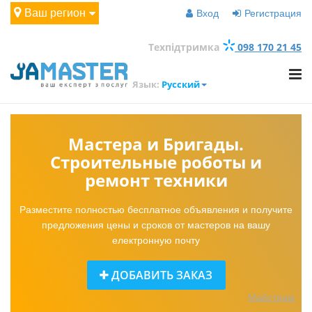
Ваш регион
Вход
Регистрация
Техпідтримка
098 170 21 45
Язык:
Русский
Мастера и Бригады.
Строительные роботы и
ремонт техники
Разместите полностью бесплатное объявления и получите
предложения цены и сроков от мастеров на вашу
електронную почту
ДОБАВИТЬ ЗАКАЗ
Майстрам