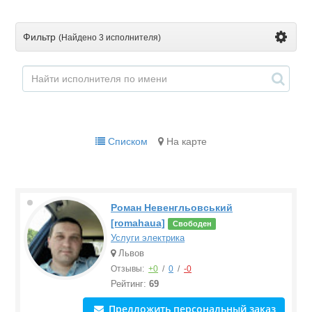
Фильтр
(Найдено
3 исполнителя
)
Списком
На карте
Роман Невенгльовський
[romahaua]
Свободен
Услуги электрика
Львов
Отзывы:
+0
/
0
/
-0
Рейтинг:
69
Предложить персональный заказ