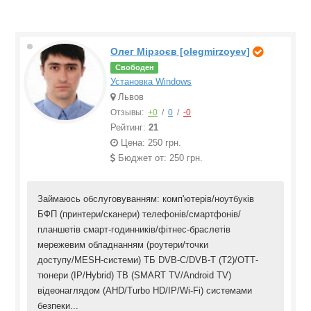
Олег Мірзоєв [olegmirzoyev]
Свободен
Установка Windows
Львов
Отзывы:
+0
/
0
/
-0
Рейтинг:
21
Цена: 250 грн.
Бюджет от: 250 грн.
Займаюсь обслуговуванням: комп'ютерів/ноутбуків
БФП (принтери/сканери) телефонів/смартфонів/
планшетів смарт-годинників/фітнес-браслетів
мережевим обладнанням (роутери/точки
доступу/MESH-системи) ТБ DVB-C/DVB-T (T2)/ОТТ-
тюнери (IP/Hybrid) ТВ (SMART TV/Android TV)
відеонаглядом (AHD/Turbo HD/IP/Wi-Fi) системами
безпеки...